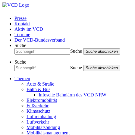
Presse
Kontakt
Aktiv im VCD
Termine
Der VCD-Bundesverband
Suche
Suche
Suche abschicken
Suche
Suche
Suche abschicken
Themen
Auto & Straße
Bahn & Bus
Infoseite Bahnlärm des VCD NRW
Elektromobilität
Fußverkehr
Klimaschutz
Luftreinhaltung
Luftverkehr
Mobilitätsbildung
Mobilitätsmanagement