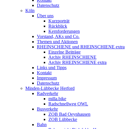
Kontakt
Datenschutz
Köln
Über uns
Kurzporträt
Rückblick
Kernforderungen
Vorstand, AKs und Co.
Themen und Aktionen
RHEINSCHIENE und RHEINSCHIENE extra
Einzelne Beiträge
Archiv RHEINSCHIENE
Archiv RHEINSCHIENE extra
Links und Tipps
Kontakt
Impressum
Datenschutz
Minden-Lübbecke Herford
Radverkehr
milla.bike
Radschnellweg OWL
Busverkehr
ZOB Bad Oeynhausen
ZOB Lübbecke
Bahn