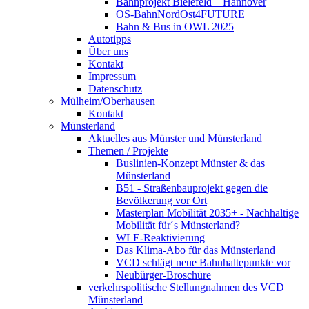
Bahnprojekt Bielefeld—Hannover
OS-BahnNordOst4FUTURE
Bahn & Bus in OWL 2025
Autotipps
Über uns
Kontakt
Impressum
Datenschutz
Mülheim/Oberhausen
Kontakt
Münsterland
Aktuelles aus Münster und Münsterland
Themen / Projekte
Buslinien-Konzept Münster & das
Münsterland
B51 - Straßenbauprojekt gegen die
Bevölkerung vor Ort
Masterplan Mobilität 2035+ - Nachhaltige
Mobilität für´s Münsterland?
WLE-Reaktivierung
Das Klima-Abo für das Münsterland
VCD schlägt neue Bahnhaltepunkte vor
Neubürger-Broschüre
verkehrspolitische Stellungnahmen des VCD
Münsterland