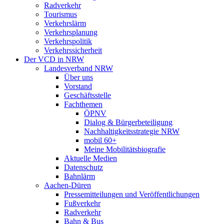
Radverkehr
Tourismus
Verkehrslärm
Verkehrsplanung
Verkehrspolitik
Verkehrssicherheit
Der VCD in NRW
Landesverband NRW
Über uns
Vorstand
Geschäftsstelle
Fachthemen
ÖPNV
Dialog & Bürgerbeteiligung
Nachhaltigkeitsstrategie NRW
mobil 60+
Meine Mobilitätsbiografie
Aktuelle Medien
Datenschutz
Bahnlärm
Aachen-Düren
Pressemitteilungen und Veröffentlichungen
Fußverkehr
Radverkehr
Bahn & Bus