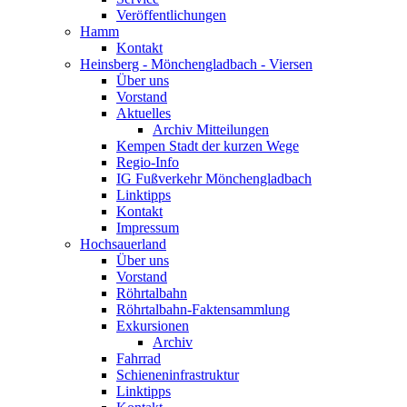
Veröffentlichungen
Hamm
Kontakt
Heinsberg - Mönchengladbach - Viersen
Über uns
Vorstand
Aktuelles
Archiv Mitteilungen
Kempen Stadt der kurzen Wege
Regio-Info
IG Fußverkehr Mönchengladbach
Linktipps
Kontakt
Impressum
Hochsauerland
Über uns
Vorstand
Röhrtalbahn
Röhrtalbahn-Faktensammlung
Exkursionen
Archiv
Fahrrad
Schieneninfrastruktur
Linktipps