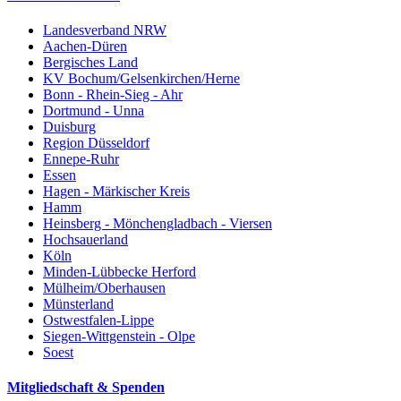
Landesverband NRW
Aachen-Düren
Bergisches Land
KV Bochum/Gelsenkirchen/Herne
Bonn - Rhein-Sieg - Ahr
Dortmund - Unna
Duisburg
Region Düsseldorf
Ennepe-Ruhr
Essen
Hagen - Märkischer Kreis
Hamm
Heinsberg - Mönchengladbach - Viersen
Hochsauerland
Köln
Minden-Lübbecke Herford
Mülheim/Oberhausen
Münsterland
Ostwestfalen-Lippe
Siegen-Wittgenstein - Olpe
Soest
Mitgliedschaft & Spenden