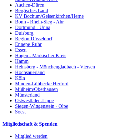
Aachen-Düren
Bergisches Land
KV Bochum/Gelsenkirchen/Herne
Bonn - Rhein-Sieg - Ahr
Dortmund - Unna
Duisburg
Region Düsseldorf
Ennepe-Ruhr
Essen
Hagen - Märkischer Kreis
Hamm
Heinsberg - Mönchengladbach - Viersen
Hochsauerland
Köln
Minden-Lübbecke Herford
Mülheim/Oberhausen
Münsterland
Ostwestfalen-Lippe
Siegen-Wittgenstein - Olpe
Soest
Mitgliedschaft & Spenden
Mitglied werden