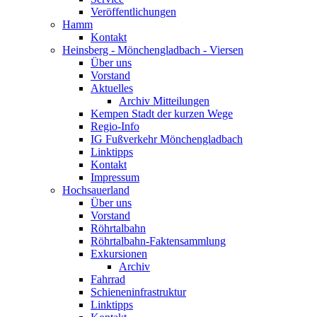
Veröffentlichungen
Hamm
Kontakt
Heinsberg - Mönchengladbach - Viersen
Über uns
Vorstand
Aktuelles
Archiv Mitteilungen
Kempen Stadt der kurzen Wege
Regio-Info
IG Fußverkehr Mönchengladbach
Linktipps
Kontakt
Impressum
Hochsauerland
Über uns
Vorstand
Röhrtalbahn
Röhrtalbahn-Faktensammlung
Exkursionen
Archiv
Fahrrad
Schieneninfrastruktur
Linktipps