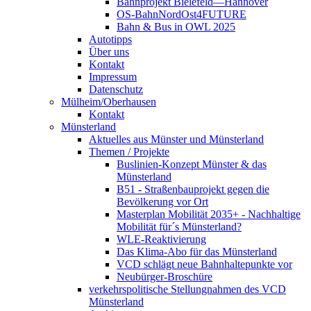
Bahnprojekt Bielefeld—Hannover
OS-BahnNordOst4FUTURE
Bahn & Bus in OWL 2025
Autotipps
Über uns
Kontakt
Impressum
Datenschutz
Mülheim/Oberhausen
Kontakt
Münsterland
Aktuelles aus Münster und Münsterland
Themen / Projekte
Buslinien-Konzept Münster & das
Münsterland
B51 - Straßenbauprojekt gegen die
Bevölkerung vor Ort
Masterplan Mobilität 2035+ - Nachhaltige
Mobilität für´s Münsterland?
WLE-Reaktivierung
Das Klima-Abo für das Münsterland
VCD schlägt neue Bahnhaltepunkte vor
Neubürger-Broschüre
verkehrspolitische Stellungnahmen des VCD
Münsterland