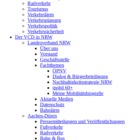
Radverkehr
Tourismus
Verkehrslärm
Verkehrsplanung
Verkehrspolitik
Verkehrssicherheit
Der VCD in NRW
Landesverband NRW
Über uns
Vorstand
Geschäftsstelle
Fachthemen
ÖPNV
Dialog & Bürgerbeteiligung
Nachhaltigkeitsstrategie NRW
mobil 60+
Meine Mobilitätsbiografie
Aktuelle Medien
Datenschutz
Bahnlärm
Aachen-Düren
Pressemitteilungen und Veröffentlichungen
Fußverkehr
Radverkehr
Bahn & Bus