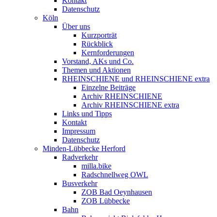
Kontakt
Datenschutz
Köln
Über uns
Kurzporträt
Rückblick
Kernforderungen
Vorstand, AKs und Co.
Themen und Aktionen
RHEINSCHIENE und RHEINSCHIENE extra
Einzelne Beiträge
Archiv RHEINSCHIENE
Archiv RHEINSCHIENE extra
Links und Tipps
Kontakt
Impressum
Datenschutz
Minden-Lübbecke Herford
Radverkehr
milla.bike
Radschnellweg OWL
Busverkehr
ZOB Bad Oeynhausen
ZOB Lübbecke
Bahn