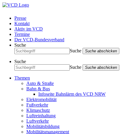
Presse
Kontakt
Aktiv im VCD
Termine
Der VCD-Bundesverband
Suche
Suche
Suche abschicken
Suche
Suche
Suche abschicken
Themen
Auto & Straße
Bahn & Bus
Infoseite Bahnlärm des VCD NRW
Elektromobilität
Fußverkehr
Klimaschutz
Luftreinhaltung
Luftverkehr
Mobilitätsbildung
Mobilitätsmanagement