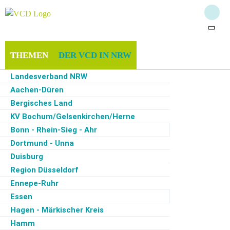
THEMEN
DER VCD IN NRW
Landesverband NRW
MITGLIEDSCHAFT & SPENDEN
INFOTHEK
Aachen-Düren
Bergisches Land
SERVICE
KV Bochum/Gelsenkirchen/Herne
Bonn - Rhein-Sieg - Ahr
Dortmund - Unna
Duisburg
Start
·
Der VCD in NRW
·
Minden-Lübbecke Herford
·
Kontakt
Region Düsseldorf
Ennepe-Ruhr
Kontakt
Essen
Ihr Kontakt zum VCD Minden-Lübbecke Herford
Hagen - Märkischer Kreis
Hamm