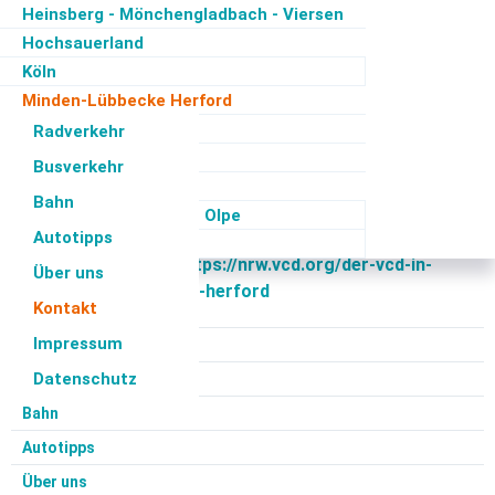
Verkehrsclub Deutschland
Heinsberg - Mönchengladbach - Viersen
Kreisverband Minden-Lübbecke-Herford e.V.
Hochsauerland
Bültestraße 70
Köln
32584 Löhne
Minden-Lübbecke Herford
Mülheim/Oberhausen
Radverkehr
Telefon: 0152 – 5264 1244
Münsterland
Busverkehr
Ostwestfalen-Lippe
E-Mail:
minden-herford@
vcd.org
Bahn
Siegen-Wittgenstein - Olpe
Internet:
Autotipps
www.vcd.org/minden-herford
(Kurz-Adresse)
,
Soest
gleichbedeutend für:
https://nrw.vcd.org/der-vcd-in-
Über uns
nrw/minden-luebbecke-herford
Kontakt
Impressum
Radverkehr
Datenschutz
Busverkehr
Bahn
Autotipps
Über uns