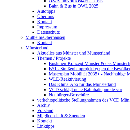
OS-BahnNordOst4FUTURE
Bahn & Bus in OWL 2025
Autotipps
Über uns
Kontakt
Impressum
Datenschutz
Mülheim/Oberhausen
Kontakt
Münsterland
Aktuelles aus Münster und Münsterland
Themen / Projekte
Buslinien-Konzept Münster & das Münsterl
B51 - Straßenbauprojekt gegen die Bevölke
Masterplan Mobilität 2035+ - Nachhaltige Mo
WLE-Reaktivierung
Das Klima-Abo für das Münsterland
VCD schlägt neue Bahnhaltepunkte vor
Neubürger-Broschüre
verkehrspolitische Stellungnahmen des VCD Müns
Archiv
Vorstand
Mitgliedschaft & Spenden
Kontakt
Linktipps