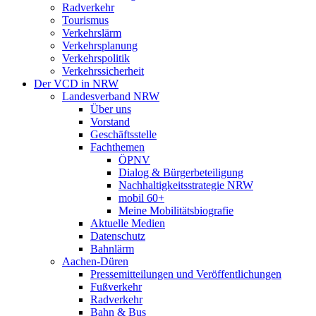
Radverkehr
Tourismus
Verkehrslärm
Verkehrsplanung
Verkehrspolitik
Verkehrssicherheit
Der VCD in NRW
Landesverband NRW
Über uns
Vorstand
Geschäftsstelle
Fachthemen
ÖPNV
Dialog & Bürgerbeteiligung
Nachhaltigkeitsstrategie NRW
mobil 60+
Meine Mobilitätsbiografie
Aktuelle Medien
Datenschutz
Bahnlärm
Aachen-Düren
Pressemitteilungen und Veröffentlichungen
Fußverkehr
Radverkehr
Bahn & Bus