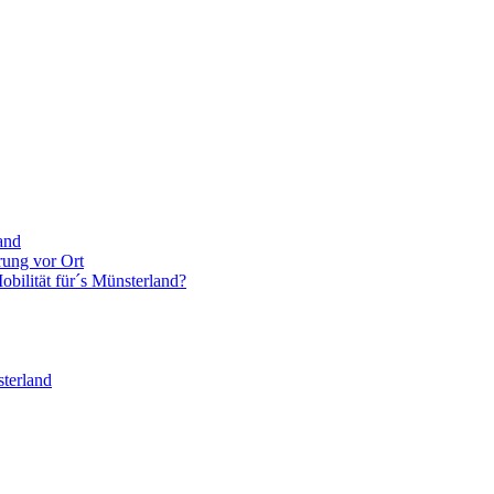
and
rung vor Ort
bilität für´s Münsterland?
terland