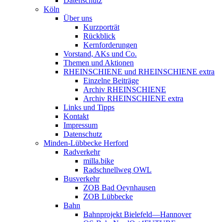
Datenschutz
Köln
Über uns
Kurzporträt
Rückblick
Kernforderungen
Vorstand, AKs und Co.
Themen und Aktionen
RHEINSCHIENE und RHEINSCHIENE extra
Einzelne Beiträge
Archiv RHEINSCHIENE
Archiv RHEINSCHIENE extra
Links und Tipps
Kontakt
Impressum
Datenschutz
Minden-Lübbecke Herford
Radverkehr
milla.bike
Radschnellweg OWL
Busverkehr
ZOB Bad Oeynhausen
ZOB Lübbecke
Bahn
Bahnprojekt Bielefeld—Hannover