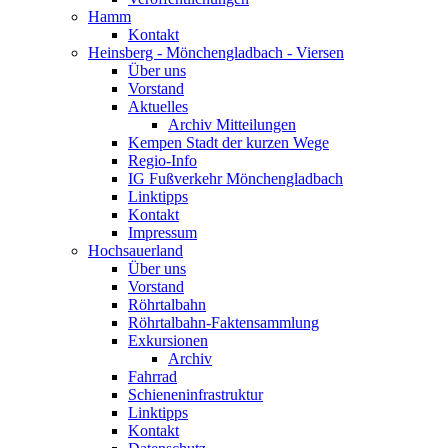
Hamm
Kontakt
Heinsberg - Mönchengladbach - Viersen
Über uns
Vorstand
Aktuelles
Archiv Mitteilungen
Kempen Stadt der kurzen Wege
Regio-Info
IG Fußverkehr Mönchengladbach
Linktipps
Kontakt
Impressum
Hochsauerland
Über uns
Vorstand
Röhrtalbahn
Röhrtalbahn-Faktensammlung
Exkursionen
Archiv
Fahrrad
Schieneninfrastruktur
Linktipps
Kontakt