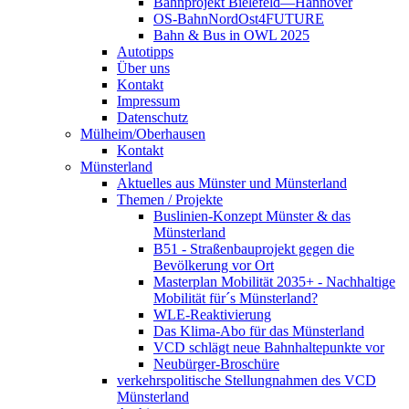
Bahnprojekt Bielefeld—Hannover
OS-BahnNordOst4FUTURE
Bahn & Bus in OWL 2025
Autotipps
Über uns
Kontakt
Impressum
Datenschutz
Mülheim/Oberhausen
Kontakt
Münsterland
Aktuelles aus Münster und Münsterland
Themen / Projekte
Buslinien-Konzept Münster & das
Münsterland
B51 - Straßenbauprojekt gegen die
Bevölkerung vor Ort
Masterplan Mobilität 2035+ - Nachhaltige
Mobilität für´s Münsterland?
WLE-Reaktivierung
Das Klima-Abo für das Münsterland
VCD schlägt neue Bahnhaltepunkte vor
Neubürger-Broschüre
verkehrspolitische Stellungnahmen des VCD
Münsterland