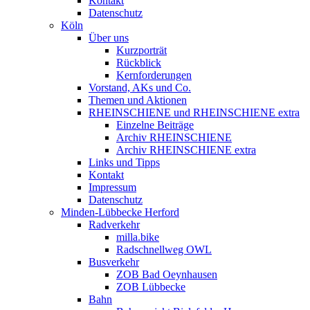
Kontakt
Datenschutz
Köln
Über uns
Kurzporträt
Rückblick
Kernforderungen
Vorstand, AKs und Co.
Themen und Aktionen
RHEINSCHIENE und RHEINSCHIENE extra
Einzelne Beiträge
Archiv RHEINSCHIENE
Archiv RHEINSCHIENE extra
Links und Tipps
Kontakt
Impressum
Datenschutz
Minden-Lübbecke Herford
Radverkehr
milla.bike
Radschnellweg OWL
Busverkehr
ZOB Bad Oeynhausen
ZOB Lübbecke
Bahn