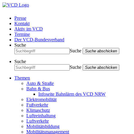
Presse
Kontakt
Aktiv im VCD
Termine
Der VCD-Bundesverband
Suche
Suche
Suche abschicken
Suche
Suche
Suche abschicken
Themen
Auto & Straße
Bahn & Bus
Infoseite Bahnlärm des VCD NRW
Elektromobilität
Fußverkehr
Klimaschutz
Luftreinhaltung
Luftverkehr
Mobilitätsbildung
Mobilitätsmanagement