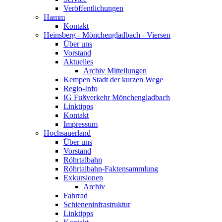
Veröffentlichungen
Hamm
Kontakt
Heinsberg - Mönchengladbach - Viersen
Über uns
Vorstand
Aktuelles
Archiv Mitteilungen
Kempen Stadt der kurzen Wege
Regio-Info
IG Fußverkehr Mönchengladbach
Linktipps
Kontakt
Impressum
Hochsauerland
Über uns
Vorstand
Röhrtalbahn
Röhrtalbahn-Faktensammlung
Exkursionen
Archiv
Fahrrad
Schieneninfrastruktur
Linktipps