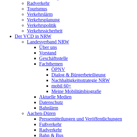
Radverkehr
Tourismus
Verkehrslärm
Verkehrsplanung
Verkehrspolitik
Verkehrssicherheit
Der VCD in NRW
Landesverband NRW
Über uns
Vorstand
Geschäftsstelle
Fachthemen
ÖPNV
Dialog & Bürgerbeteiligung
Nachhaltigkeitsstrategie NRW
mobil 60+
Meine Mobilitätsbiografie
Aktuelle Medien
Datenschutz
Bahnlärm
Aachen-Düren
Pressemitteilungen und Veröffentlichungen
Fußverkehr
Radverkehr
Bahn & Bus