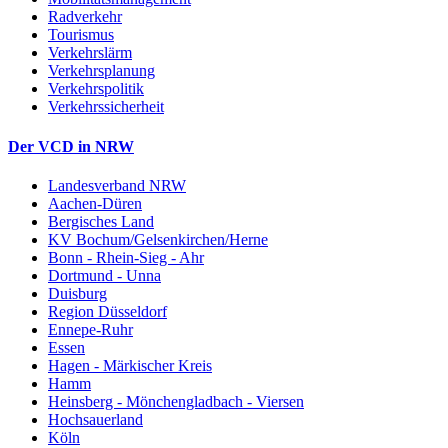
Radverkehr
Tourismus
Verkehrslärm
Verkehrsplanung
Verkehrspolitik
Verkehrssicherheit
Der VCD in NRW
Landesverband NRW
Aachen-Düren
Bergisches Land
KV Bochum/Gelsenkirchen/Herne
Bonn - Rhein-Sieg - Ahr
Dortmund - Unna
Duisburg
Region Düsseldorf
Ennepe-Ruhr
Essen
Hagen - Märkischer Kreis
Hamm
Heinsberg - Mönchengladbach - Viersen
Hochsauerland
Köln