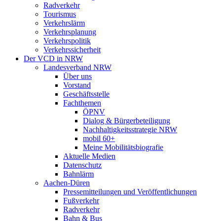
Radverkehr
Tourismus
Verkehrslärm
Verkehrsplanung
Verkehrspolitik
Verkehrssicherheit
Der VCD in NRW
Landesverband NRW
Über uns
Vorstand
Geschäftsstelle
Fachthemen
ÖPNV
Dialog & Bürgerbeteiligung
Nachhaltigkeitsstrategie NRW
mobil 60+
Meine Mobilitätsbiografie
Aktuelle Medien
Datenschutz
Bahnlärm
Aachen-Düren
Pressemitteilungen und Veröffentlichungen
Fußverkehr
Radverkehr
Bahn & Bus