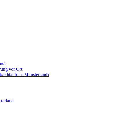
and
rung vor Ort
bilität für´s Münsterland?
terland