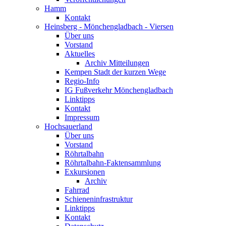
Hamm
Kontakt
Heinsberg - Mönchengladbach - Viersen
Über uns
Vorstand
Aktuelles
Archiv Mitteilungen
Kempen Stadt der kurzen Wege
Regio-Info
IG Fußverkehr Mönchengladbach
Linktipps
Kontakt
Impressum
Hochsauerland
Über uns
Vorstand
Röhrtalbahn
Röhrtalbahn-Faktensammlung
Exkursionen
Archiv
Fahrrad
Schieneninfrastruktur
Linktipps
Kontakt