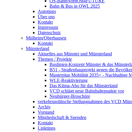
OS-BahnNordOst4FUTURE
Bahn & Bus in OWL 2025
Autotipps
Über uns
Kontakt
Impressum
Datenschutz
Mülheim/Oberhausen
Kontakt
Münsterland
Aktuelles aus Münster und Münsterland
Themen / Projekte
Buslinien-Konzept Münster & das Münsterl
B51 - Straßenbauprojekt gegen die Bevölke
Masterplan Mobilität 2035+ - Nachhaltige Mo
WLE-Reaktivierung
Das Klima-Abo für das Münsterland
VCD schlägt neue Bahnhaltepunkte vor
Neubürger-Broschüre
verkehrspolitische Stellungnahmen des VCD Müns
Archiv
Vorstand
Mitgliedschaft & Spenden
Kontakt
Linktipps