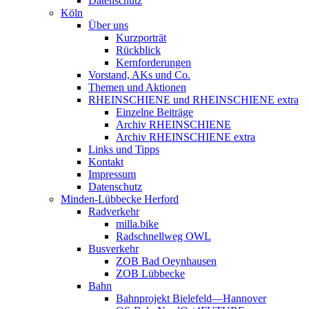
Datenschutz
Köln
Über uns
Kurzporträt
Rückblick
Kernforderungen
Vorstand, AKs und Co.
Themen und Aktionen
RHEINSCHIENE und RHEINSCHIENE extra
Einzelne Beiträge
Archiv RHEINSCHIENE
Archiv RHEINSCHIENE extra
Links und Tipps
Kontakt
Impressum
Datenschutz
Minden-Lübbecke Herford
Radverkehr
milla.bike
Radschnellweg OWL
Busverkehr
ZOB Bad Oeynhausen
ZOB Lübbecke
Bahn
Bahnprojekt Bielefeld—Hannover