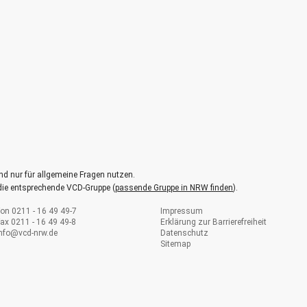
nd nur für allgemeine Fragen nutzen.
 die entsprechende VCD-Gruppe (
passende Gruppe in NRW finden
).
on 0211 - 16 49 49-7
Impressum
ax 0211 - 16 49 49-8
Erklärung zur Barrierefreiheit
info@
vcd-nrw.de
Datenschutz
Sitemap