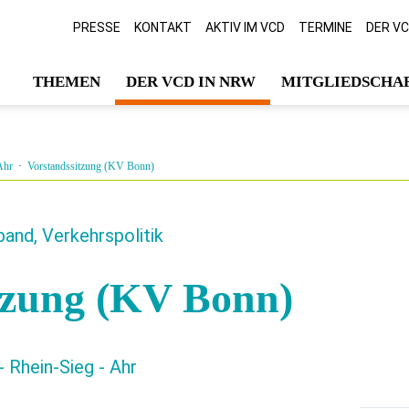
PRESSE
KONTAKT
AKTIV IM VCD
TERMINE
DER V
THEMEN
DER VCD IN NRW
MITGLIEDSCHAF
Ahr
·
Vorstandssitzung (KV Bonn)
band, Verkehrspolitik
tzung (KV Bonn)
 Rhein-Sieg - Ahr