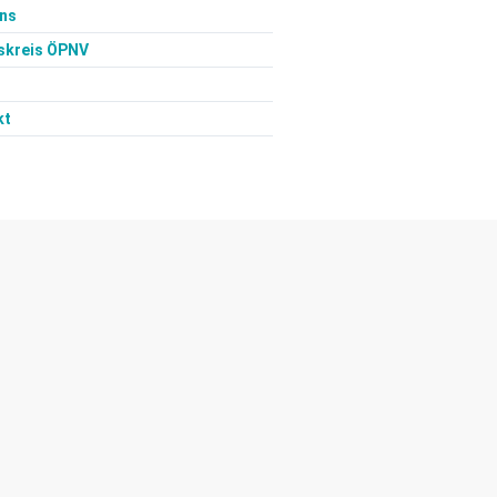
uns
skreis ÖPNV
kt