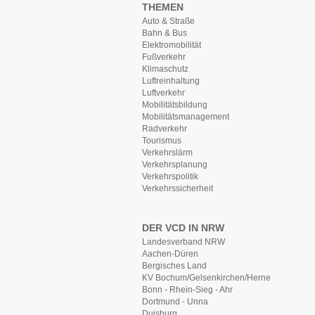
THEMEN
Auto & Straße
Bahn & Bus
Elektromobilität
Fußverkehr
Klimaschutz
Luftreinhaltung
Luftverkehr
Mobilitätsbildung
Mobilitätsmanagement
Radverkehr
Tourismus
Verkehrslärm
Verkehrsplanung
Verkehrspolitik
Verkehrssicherheit
DER VCD IN NRW
Landesverband NRW
Aachen-Düren
Bergisches Land
KV Bochum/Gelsenkirchen/Herne
Bonn - Rhein-Sieg - Ahr
Dortmund - Unna
Duisburg